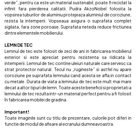
verde”, pentru ca este un material sustenabil, poate fi reciclat la
infinit fara pierderea calitatii. Pudra AkzoNobel folosita la
vopsirea tuburilor de aluminiu protejeaza aluminiul de coroziune,
rezista la intemperii. Vopseaua asigura o suprafata complet
sigilata, fara zone poroase. Suprafata neteda reduce frictiunea
dintre elementele mobilierului.
LEMN DE TEC
Lemnul de tec este folosit de zeci de ani in fabricarea mobilierul
exterior si este apreciat pentru rezistenta sa ridicata la
intemperii. Lemnul de tec contine uleiuri naturale care servesc ca
strat protector natural. Tecul nu „rugineste” si astfel nu apare
coroziune pe suprafata lemnului cand acesta se afla in contact
cu metale. Durata de viata a lemnului de tec este mult mai mare
decat a altor tipuri de lemn. Toate aceste beneficii si proprietati a
lemnului de tec rezulta intr-un material perfect pentru a fi folosit
în fabricarea mobilei de gradina.
Important!
Toate imaginile sunt cu titlu de prezentare, culorile pot diferi in
functie de modul de afisare al ecranului dumneavoastra.