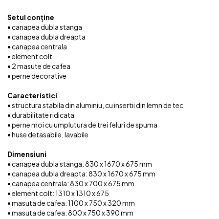
Setul conține
• canapea dubla stanga
• canapea dubla dreapta
• canapea centrala
• element colt
• 2 masute de cafea
• perne decorative
Caracteristici
• structura stabila din aluminiu, cu insertii din lemn de tec
• durabilitate ridicata
• perne moi cu umplutura de trei feluri de spuma
• huse detasabile, lavabile
Dimensiuni
• canapea dubla stanga: 830 x 1670 x 675 mm
• canapea dubla dreapta: 830 x 1670 x 675 mm
• canapea centrala: 830 x 700 x 675 mm
• element colt: 1310 x 1310 x 675
• masuta de cafea: 1100 x 750 x 320 mm
• masuta de cafea: 800 x 750 x 390 mm