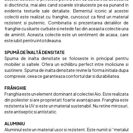
si disctincta, mai ales cand soarele straluceste pe ea punand in
evidenta texturile sale detaliate. Elementul iconic al acestei
colectii este realizat cu franghie, cunoscut ca fiind un material
rezistent si puternic. Combinatia si prezentarea detaliilor de
franghie cu siluete curbate si netede fac din aceasta colectie una
de amintit. Aceasta colectie este un sentiment de acasa, care
este iubit pentru intotdeauna.
SPUMĂ DE ÎNALTĂ DENSITATE
Spuma de inalta densitate se foloseste in principal pentru
mobilier si saltele. Ofera un echilibru perfect intre moliciune si
sustinere. Spuma de inalta densitate revine la forma initiala dupa
compresie, ceea ce garanteaza confortul dar si durabiliatea.
FRÂNGHIE
Franghia este un element dominant al colectiei Aio. Este realizata
din poliester si are proprietati foarte avantajoase. Franghia este
rezistenta la UV si este un material sustenabil. Nu retine mirosuri,
este antiseptic si antistatic.
ALUMINIU
Aluminiul este un material usor si rezistent. Este numit si “metalul