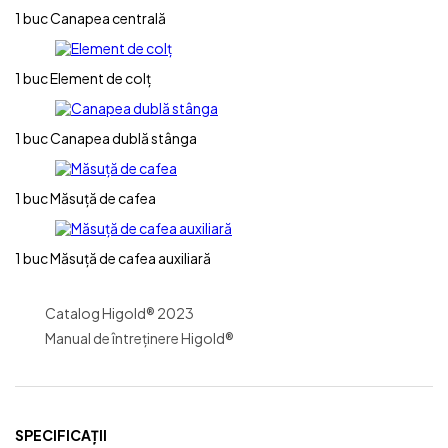
1 buc
Canapea centrală
1 buc
Element de colț
1 buc
Canapea dublă stânga
1 buc
Măsuță de cafea
1 buc
Măsuță de cafea auxiliară
Catalog Higold® 2023
Manual de întreținere Higold®
SPECIFICAȚII