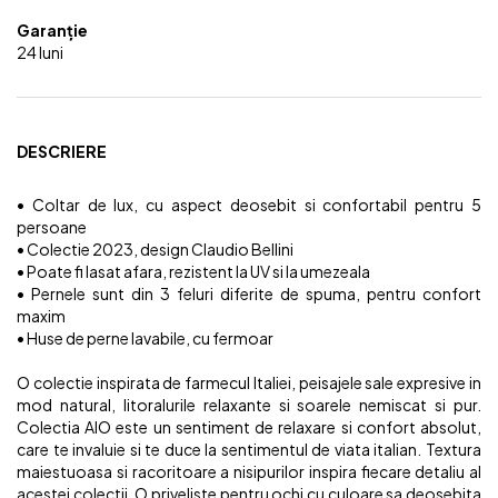
Garanție
24 luni
DESCRIERE
• Coltar de lux, cu aspect deosebit si confortabil pentru 5
persoane
• Colectie 2023, design Claudio Bellini
• Poate fi lasat afara, rezistent la UV si la umezeala
• Pernele sunt din 3 feluri diferite de spuma, pentru confort
maxim
• Huse de perne lavabile, cu fermoar
O colectie inspirata de farmecul Italiei, peisajele sale expresive in
mod natural, litoralurile relaxante si soarele nemiscat si pur.
Colectia AIO este un sentiment de relaxare si confort absolut,
care te invaluie si te duce la sentimentul de viata italian. Textura
maiestuoasa si racoritoare a nisipurilor inspira fiecare detaliu al
acestei colectii. O priveliste pentru ochi cu culoare sa deosebita