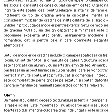
colectia Nofi Higold, format din doua canapele, o canapea cu
trei locuri si o masuta de cafea cu blat din lemn de tec. O gradina
ingrijita este spatiu ideal pentru relaxare si intalniri de familie.
Indiferent ce tip de gradina avem la dispozitie, merita sa
consideram mobilier de gradina de inalta calitate de la Higold –
un lider in productia de mobilier pentru exterior. Setul de mobilier
de gradina NOFI cu un design captivant si minimalist este o
propunere excelenta atat pentru aranjamente moderne si
romantice, cat si pentru cele in care domneste eleganta
atemporala.
Setul de mobilier de gradina include o canapea spatioasa cu trei
locuri, un set de fotolii si o masuta de cafea. Structura solida
este fabricata din aluminiu cu insertii din lemn de tec. Ansambul
pastreaza un aspect luminos in culori neutre, care se vor potrivi
perfect in multe spatii, atat private, cat si comerciale. Intregul
este completat de perne groase pe sezaturi si spatar, datorita
carora se mentine cel mai inalt standard de confort si relaxare.
Olefin
Un material cu calitati deosebite: durabil, rezistent la intemperii si
la razele solare. Este impermeabil, nu absoarbe apa si se usuca
foarte rapid. Isi mentine culoarea timp indelungat si este usor de