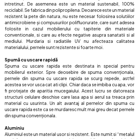
intretinut. De asemenea este un material sustenabil, 100%
reciclabil. Se fabrica din polipropilena. Deoarece este un material
rezistent la pete din natura, nu este necesar folosirea solutiilor
antimicrobiene și compusurilor polifluorurate, care sunt adesea
folosite in cazul mobilierului cu tapiterie din materiale
conventionale, si care au efecte negative asupra sanatatii si al
mediului. Murdaria si radiatiile UV nu afecteaza calitatea
materialului, pernele sunt rezistente si foarte moi.
Spumă cu uscare rapidă
Spuma cu uscare rapida este destinata in special pentru
mobilierul exterior. Spre deosebire de spuma convenționala,
pernele din spuma cu uscare rapida se scurg repede, astfel
acestea se vor usca cat ati clipi. Chiar daca se imbiba cu apa, vor
fi protejate de aparitia mucegaiului. Acest lucru se datoreaza
structurii celulare deschise care lasa apa si aerul sa treaca prin
material cu usurinta. Un alt avantaj al pernelor din spuma cu
uscare rapida este ca se murdaresc mult mai greu decat pernele
din spuma convenționala.
Aluminiu
Aluminiul este un material usor si rezistent. Este numit si “metalul