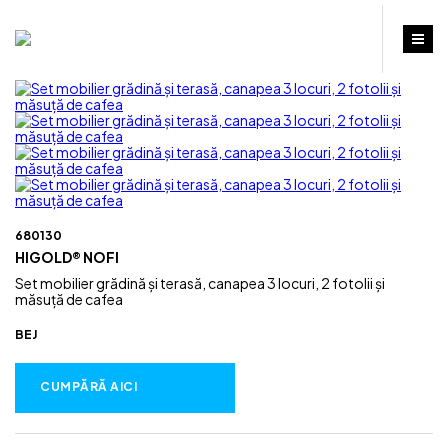
680130
HIGOLD® NOFI
Set mobilier grădină și terasă, canapea 3 locuri, 2 fotolii și
măsuță de cafea
BEJ
CUMPĂRĂ AICI