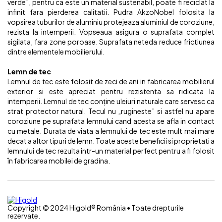
verde”, pentru ca este un material sustenabil, poate fi reciclat la
infinit fara pierderea calitatii. Pudra AkzoNobel folosita la
vopsirea tuburilor de aluminiu protejeaza aluminiul de coroziune,
rezista la intemperii. Vopseaua asigura o suprafata complet
sigilata, fara zone poroase. Suprafata neteda reduce frictiunea
dintre elementele mobilierului.
Lemn de tec
Lemnul de tec este folosit de zeci de ani in fabricarea mobilierul
exterior si este apreciat pentru rezistenta sa ridicata la
intemperii. Lemnul de tec conține uleiuri naturale care servesc ca
strat protector natural. Tecul nu „rugineste” si astfel nu apare
coroziune pe suprafata lemnului cand acesta se afla in contact
cu metale. Durata de viata a lemnului de tec este mult mai mare
decat a altor tipuri de lemn. Toate aceste beneficii si proprietati a
lemnului de tec rezulta intr-un material perfect pentru a fi folosit
în fabricarea mobilei de gradina.
Copyright © 2024 Higold® România • Toate drepturile
rezervate.