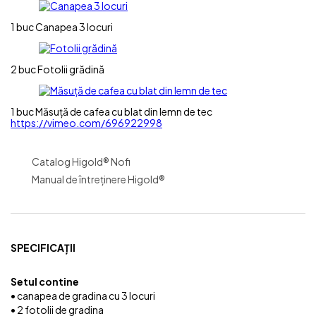
1 buc
Canapea 3 locuri
2 buc
Fotolii grădină
1 buc
Măsuță de cafea cu blat din lemn de tec
https://vimeo.com/696922998
Catalog Higold® Nofi
Manual de întreținere Higold®
SPECIFICAȚII
Setul contine
• canapea de gradina cu 3 locuri
• 2 fotolii de gradina