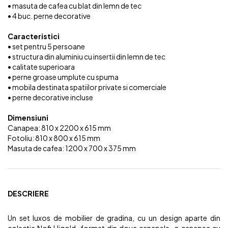
• masuta de cafea cu blat din lemn de tec
• 4 buc. perne decorative
Caracteristici
• set pentru 5 persoane
• structura din aluminiu cu insertii din lemn de tec
• calitate superioara
• perne groase umplute cu spuma
• mobila destinata spatiilor private si comerciale
• perne decorative incluse
Dimensiuni
Canapea: 810 x 2200 x 615 mm
Fotoliu: 810 x 800 x 615 mm
Masuta de cafea: 1200 x 700 x 375 mm
DESCRIERE
Un set luxos de mobilier de gradina, cu un design aparte din