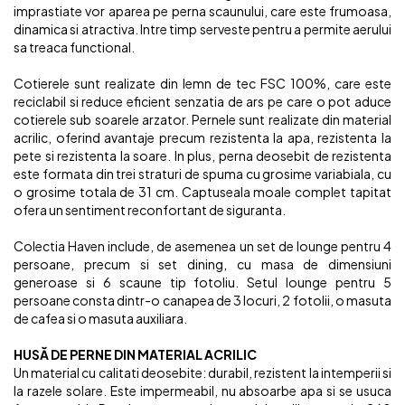
imprastiate vor aparea pe perna scaunului, care este frumoasa,
dinamica si atractiva. Intre timp serveste pentru a permite aerului
sa treaca functional.
Cotierele sunt realizate din lemn de tec FSC 100%, care este
reciclabil si reduce eficient senzatia de ars pe care o pot aduce
cotierele sub soarele arzator. Pernele sunt realizate din material
acrilic, oferind avantaje precum rezistenta la apa, rezistenta la
pete si rezistenta la soare. In plus, perna deosebit de rezistenta
este formata din trei straturi de spuma cu grosime variabiala, cu
o grosime totala de 31 cm. Captuseala moale complet tapitat
ofera un sentiment reconfortant de siguranta.
Colectia Haven include, de asemenea un set de lounge pentru 4
persoane, precum si set dining, cu masa de dimensiuni
generoase si 6 scaune tip fotoliu. Setul lounge pentru 5
persoane consta dintr-o canapea de 3 locuri, 2 fotolii, o masuta
de cafea si o masuta auxiliara.
HUSĂ DE PERNE DIN MATERIAL ACRILIC
Un material cu calitati deosebite: durabil, rezistent la intemperii si
la razele solare. Este impermeabil, nu absoarbe apa si se usuca