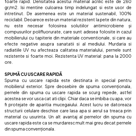
foarte rapid. Densitatea acestui material acrilic este de 260
gr/m2. Isi mentine culoarea timp indelungat si este usor de
intretinut. De asemenea este un material sustenabil, 100%
reciclabil. Deoarece este un material rezistent la pete din natura,
nu este necesar folosirea solutiilor antimicrobiene și
compusurilor polifluorurate, care sunt adesea folosite in cazul
mobilierului cu tapiterie din materiale conventionale, si care au
efecte negative asupra sanatatii si al mediului. Murdaria si
radiatiile UV nu afecteaza calitatea materialului, pernele sunt
rezistente si foarte moi. Rezistenta UV material: pana la 2000
ore.
SPUMĂ CU USCARE RAPIDĂ
Spuma cu uscare rapida este destinata in special pentru
mobilierul exterior. Spre deosebire de spuma convenționala,
pernele din spuma cu uscare rapida se scurg repede, astfel
acestea se vor usca cat ati clipi. Chiar daca se imbiba cu apa, vor
fi protejate de aparitia mucegaiului. Acest lucru se datoreaza
structurii celulare deschise care lasa apa si aerul sa treaca prin
material cu usurinta. Un alt avantaj al pernelor din spuma cu
uscare rapida este ca se murdaresc mult mai greu decat pernele
din spuma convenționala.