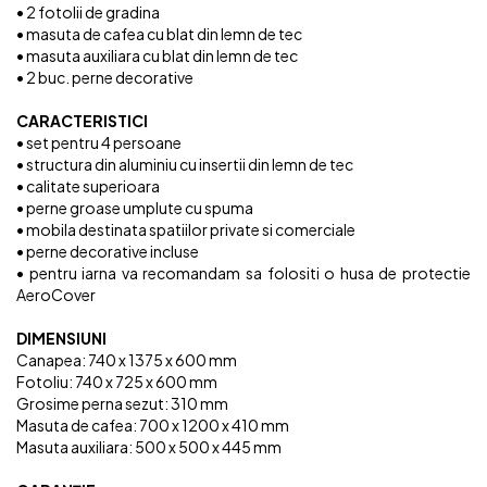
• 2 fotolii de gradina
• masuta de cafea cu blat din lemn de tec
• masuta auxiliara cu blat din lemn de tec
• 2 buc. perne decorative
CARACTERISTICI
• set pentru 4 persoane
• structura din aluminiu cu insertii din lemn de tec
• calitate superioara
• perne groase umplute cu spuma
• mobila destinata spatiilor private si comerciale
• perne decorative incluse
• pentru iarna va recomandam sa folositi o husa de protectie
AeroCover
DIMENSIUNI
Canapea: 740 x 1375 x 600 mm
Fotoliu: 740 x 725 x 600 mm
Grosime perna sezut: 310 mm
Masuta de cafea: 700 x 1200 x 410 mm
Masuta auxiliara: 500 x 500 x 445 mm