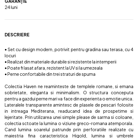
GARANȚIE
24 luni
DESCRIERE
• Set cu design modern, potrivit pentru gradina sau terasa, cu 4
locuri
• Realizat din materiale durabile si rezistente la intemperii
• Poate fi lasat afara, rezistent la UV si la umezeala
• Perne confortabile din trei straturi de spuma
Colectia Haven ne reaminteste de templele romane, si emana
sobrietate, eleganta si minimalism. O structura conceputa
pentru a gazdui perne mari va face din experienta o emotie unica.
Lateralele transparente amintesc de plasele de pescari folosite
in intreaga Mediterana, readucand idea de prospetime si
lejeritate. Prin utilizarea unei simple please de sarma si coloane,
colectia sctoate la lumina o viziune greco-romana atemporala.
Cand lumina soarelul patrunde prin perforatiile realizate cu
maiestria fina caracteristica Higold, lumina si umbrele