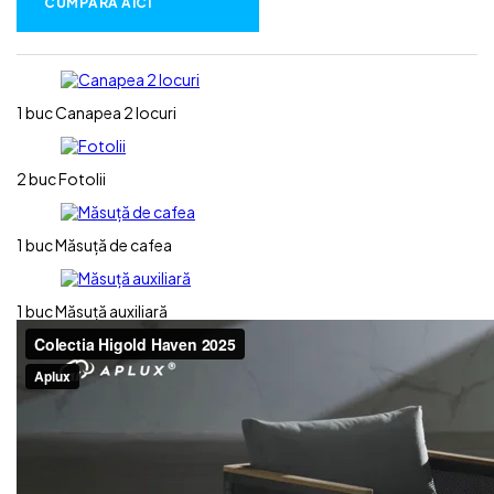
CUMPĂRĂ AICI
1 buc
Canapea 2 locuri
2 buc
Fotolii
1 buc
Măsuță de cafea
1 buc
Măsuță auxiliară