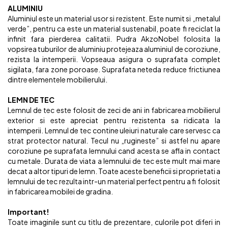
ALUMINIU
Aluminiul este un material usor si rezistent. Este numit si „metalul
verde”, pentru ca este un material sustenabil, poate fi reciclat la
infinit fara pierderea calitatii. Pudra AkzoNobel folosita la
vopsirea tuburilor de aluminiu protejeaza aluminiul de coroziune,
rezista la intemperii. Vopseaua asigura o suprafata complet
sigilata, fara zone poroase. Suprafata neteda reduce frictiunea
dintre elementele mobilierului.
LEMN DE TEC
Lemnul de tec este folosit de zeci de ani in fabricarea mobilierul
exterior si este apreciat pentru rezistenta sa ridicata la
intemperii. Lemnul de tec contine uleiuri naturale care servesc ca
strat protector natural. Tecul nu „rugineste” si astfel nu apare
coroziune pe suprafata lemnului cand acesta se afla in contact
cu metale. Durata de viata a lemnului de tec este mult mai mare
decat a altor tipuri de lemn. Toate aceste beneficii si proprietati a
lemnului de tec rezulta intr-un material perfect pentru a fi folosit
in fabricarea mobilei de gradina.
Important!
Toate imaginile sunt cu titlu de prezentare, culorile pot diferi in