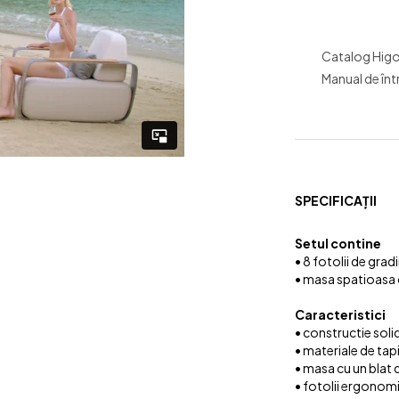
Catalog Hig
Manual de înt
SPECIFICAȚII
Setul contine
• 8 fotolii de gr
• masa spatioasa c
Caracteristici
• constructie soli
• materiale de tapi
• masa cu un blat 
• fotolii ergonom