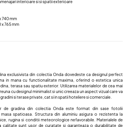
menajari interioare si si spatii exterioare
 x 740 mm
0 x 765 mm
dina exclusivista din colectia Onda dovedeste ca designul perfect
 in mana cu functionalitate maxima, oferind o estetica unica
adina, terasa sau spatiu exterior. Utilizarea materialelor de cea mai
preuna cu designul minimalist si unic creeaza un aspect vizual care va
 gradini si terase private, cat si in spatii hoteliere si comerciale.
er de gradina din colectia Onda este format din sase fotolii
masa spatioasa. Structura din aluminiu asigura o rezistenta la
ice, rugina si conditii meteorologice nefavorabile. Materialele de
ta calitate sunt usor de curatate si garanteaza o durabilitate de