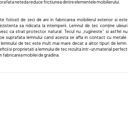
rafata neteda reduce frictiunea dintre elementele mobilierului.
e folosit de zeci de ani in fabricarea mobilierul exterior si este
ezistenta sa ridicata la intemperii. Lemnul de tec conține uleiuri
vesc ca strat protector natural. Tecul nu „rugineste” si astfel nu
pe suprafata lemnului cand acesta se afla in contact cu metale.
 lemnului de tec este mult mai mare decat a altor tipuri de lemn.
icii si proprietati a lemnului de tec rezulta intr-un material perfect
 în fabricarea mobilei de gradina.