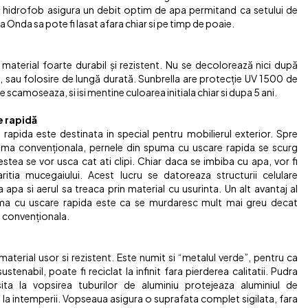
ul hidrofob asigura un debit optim de apa permitand ca setului de
a Onda sa pote fi lasat afara chiar si pe timp de poaie.
 material foarte durabil și rezistent. Nu se decolorează nici după
, sau folosire de lungă durată. Sunbrella are protecție UV 1500 de
e scamoseaza, si isi mentine culoarea initiala chiar si dupa 5 ani.
 rapidă
apida este destinata in special pentru mobilierul exterior. Spre
ma convenționala, pernele din spuma cu uscare rapida se scurg
stea se vor usca cat ati clipi. Chiar daca se imbiba cu apa, vor fi
ritia mucegaiului. Acest lucru se datoreaza structurii celulare
 apa si aerul sa treaca prin material cu usurinta. Un alt avantaj al
ma cu uscare rapida este ca se murdaresc mult mai greu decat
 convenționala.
material usor si rezistent. Este numit si “metalul verde”, pentru ca
ustenabil, poate fi reciclat la infinit fara pierderea calitatii. Pudra
ta la vopsirea tuburilor de aluminiu protejeaza aluminiul de
 la intemperii. Vopseaua asigura o suprafata complet sigilata, fara