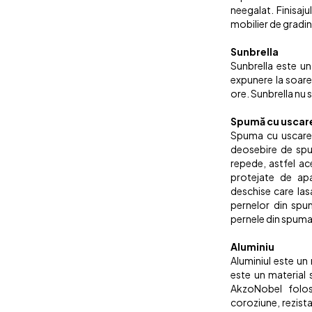
neegalat. Finisaj
mobilier de gradin
Sunbrella
Sunbrella este un
expunere la soare
ore. Sunbrella nu s
Spumă cu uscare
Spuma cu uscare r
deosebire de spu
repede, astfel ace
protejate de apa
deschise care lasa
pernelor din spu
pernele din spuma
Aluminiu
Aluminiul este un 
este un material s
AkzoNobel folosi
coroziune, rezista