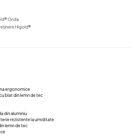
old® Onda
reținere Higold®
adina ergonomice
u blat din lemn de tec
da din aluminiu
terie rezistente la umiditate
din lemn de tec
ice