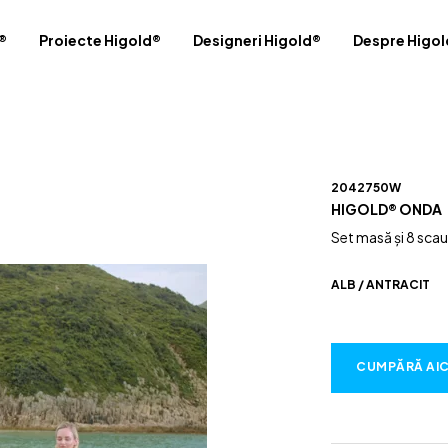
®
Proiecte Higold®
Designeri Higold®
Despre Higol
2042750W
HIGOLD® ONDA
Set masă și 8 scau
ALB / ANTRACIT
CUMPĂRĂ AIC