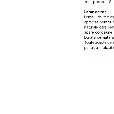
zone poroase. Sup
Lemn de tec
Lemnul de tec est
apreciat pentru r
naturale care ser
apare coroziune 
Durata de viata a
Toate aceste benef
pentru a fi folosit