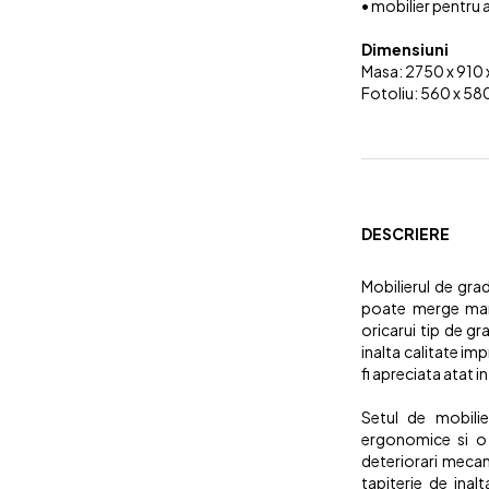
• mobilier pentru a
Dimensiuni
Masa: 2750 x 910
Fotoliu: 560 x 58
DESCRIERE
Mobilierul de gra
poate merge mana
oricarui tip de gr
inalta calitate im
fi apreciata atat in
Setul de mobili
ergonomice si o 
deteriorari mecan
tapiterie de inal