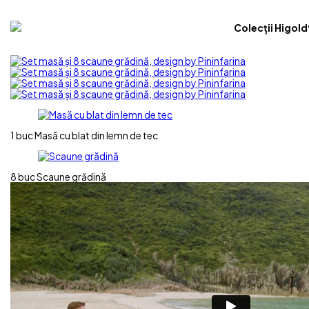
Colecții Higold
1 buc
Masă cu blat din lemn de tec
8 buc
Scaune grădină